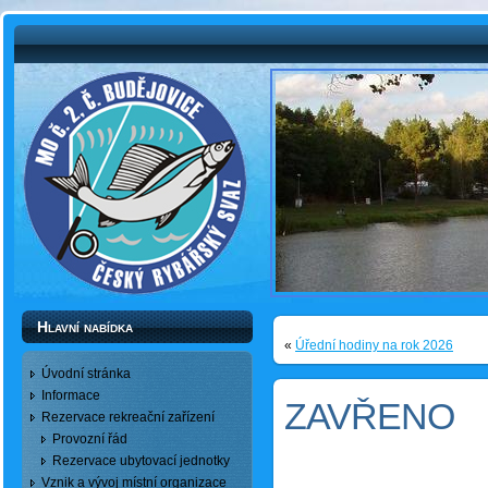
Hlavní nabídka
«
Úřední hodiny na rok 2026
Úvodní stránka
Informace
ZAVŘENO
Rezervace rekreační zařízení
Provozní řád
Rezervace ubytovací jednotky
Vznik a vývoj místní organizace