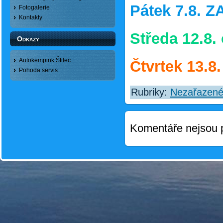
Pátek 7.8. 
Fotogalerie
Kontakty
Středa 12.8.
Odkazy
Autokempink Štilec
Čtvrtek 13.
Pohoda servis
Rubriky:
Nezařazen
Komentáře nejsou 