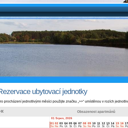
Rezervace ubytovací jednotky
ro procházení jednotlivými měsíci použijte značku „>>“ umístěnou v rozích jednotl
«
Obsazenost apartmánů
01 Srpen, 2026
01
02
03
04
05
06
07
08
09
10
11
12
13
14
15
16
1
So
Ne
Po
Út
St
Čt
Pá
So
Ne
Po
Út
St
Čt
Pá
So
Ne
P