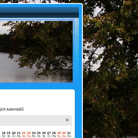
ivých kalendářů
»
7
18
19
20
21
22
23
24
25
26
27
28
29
30
31
o
Út
St
Čt
Pá
So
Ne
Po
Út
St
Čt
Pá
So
Ne
Po