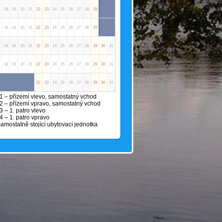
18
19
20
21
22
23
24
25
26
27
28
29
30
31
18
19
20
21
22
23
24
25
26
27
28
29
30
31
18
19
20
21
22
23
24
25
26
27
28
29
30
31
18
19
20
21
22
23
24
25
26
27
28
29
30
31
18
19
20
21
22
23
24
25
26
27
28
29
30
31
1 – přízemí vlevo, samostatný vchod
2 – přízemí vpravo, samostatný vchod
 – 1. patro vlevo
 – 1. patro vpravo
amostatně stojící ubytovací jednotka