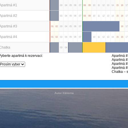
Apartmá #1
01
02
03
04
05
06
07
08
09
10
11
12
13
14
15
16
17
Apartmá #2
01
02
03
04
05
06
07
08
09
10
11
12
13
14
15
16
17
Apartmá #3
01
02
03
04
05
06
07
08
09
10
11
12
13
14
15
16
17
Apartmá #4
01
02
03
04
05
06
07
08
09
10
11
12
13
14
15
16
17
Chatka
01
02
03
04
05
06
07
08
09
10
11
12
13
14
15
16
17
Vyberte apartmá k rezervaci:
Apartmá #
Apartmá #
Apartmá #3
Apartmá #4
Chatka – s
Autor Klimoma