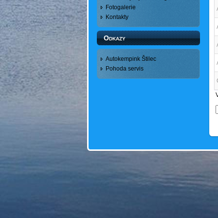
Fotogalerie
Kontakty
Odkazy
Autokempink Štilec
Pohoda servis