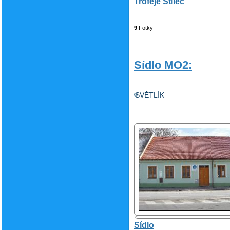
Trofeje Štilec
9
Fotky
Sídlo MO2:
SVĚTLÍK
Sídlo