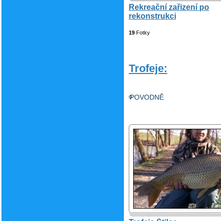
Rekreační zařizení po
rekonstrukci
19
Fotky
Trofeje:
POVODNĚ