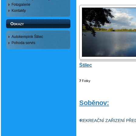
Fotogalerie
Kontakty
Odkazy
Autokempink Štilec
Pohoda servis
Štilec
7
Fotky
Soběnov:
REKREAČNÍ ZAŘIZENÍ PŘ