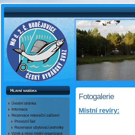
Hlavní nabídka
Fotogalerie
Úvodní stránka
Místní revíry:
Informace
Rezervace rekreační zařízení
Provozní řád
Rezervace ubytovací jednotky
Vznik a vývoj místní organizace