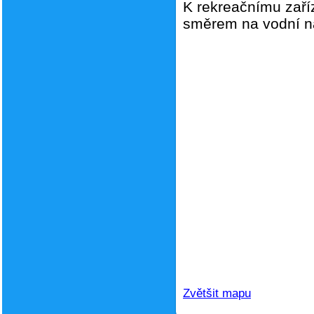
K rekreačnímu zaří
směrem na vodní ná
Zvětšit mapu