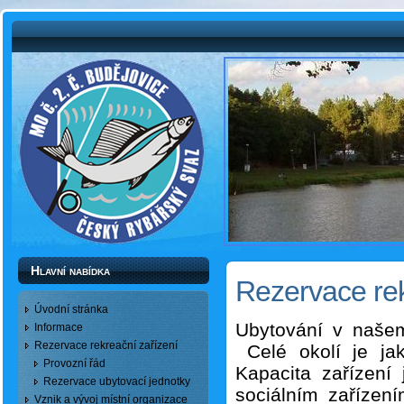
Hlavní nabídka
Rezervace rek
Úvodní stránka
Ubytování v našem
Informace
Rezervace rekreační zařízení
Celé okolí je jako
Provozní řád
Kapacita zařízení
Rezervace ubytovací jednotky
sociálním zařízen
Vznik a vývoj místní organizace